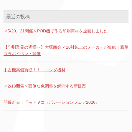
最近の投稿
＜5/20、21開催＞POD機で作る印刷商材を企画しました
【印刷業界の皆様へ】大塚商会 × 20社以上のメーカーが集結！豪華
コラボイベント開催
中古機高価買取！！ ヨシダ機材
＜2/13開催＞面倒な色調整を解消する新提案
開催迫る！『モトヤコラボレーションフェア2026』