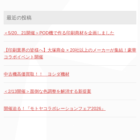
最近の投稿
＜5/20、21開催＞POD機で作る印刷商材を企画しました
【印刷業界の皆様へ】大塚商会 × 20社以上のメーカーが集結！豪華
コラボイベント開催
中古機高価買取！！ ヨシダ機材
＜2/13開催＞面倒な色調整を解消する新提案
開催迫る！『モトヤコラボレーションフェア2026』