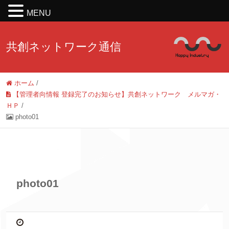
MENU
共創ネットワーク通信
ホーム
/
【管理者向情報 登録完了のお知らせ】共創ネットワーク メルマガ・
ＨＰ
/
photo01
photo01