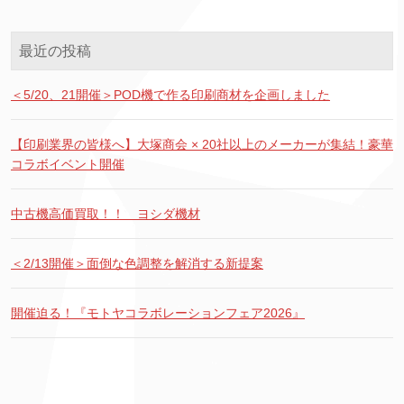
最近の投稿
＜5/20、21開催＞POD機で作る印刷商材を企画しました
【印刷業界の皆様へ】大塚商会 × 20社以上のメーカーが集結！豪華
コラボイベント開催
中古機高価買取！！ ヨシダ機材
＜2/13開催＞面倒な色調整を解消する新提案
開催迫る！『モトヤコラボレーションフェア2026』