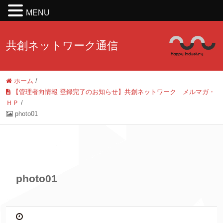
MENU
共創ネットワーク通信
ホーム
/
【管理者向情報 登録完了のお知らせ】共創ネットワーク メルマガ・
ＨＰ
/
photo01
photo01