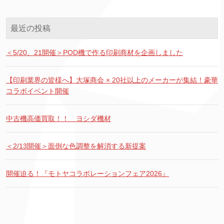
最近の投稿
＜5/20、21開催＞POD機で作る印刷商材を企画しました
【印刷業界の皆様へ】大塚商会 × 20社以上のメーカーが集結！豪華
コラボイベント開催
中古機高価買取！！ ヨシダ機材
＜2/13開催＞面倒な色調整を解消する新提案
開催迫る！『モトヤコラボレーションフェア2026』