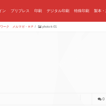
イン
プリプレス
印刷
デジタル印刷
特殊印刷
製本・
トワーク メルマガ・ＨＰ
/
photo-k-01
0