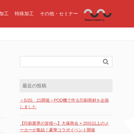
加工
特殊加工
その他・セミナー

最近の投稿
＜5/20、21開催＞POD機で作る印刷商材を企画
しました
【印刷業界の皆様へ】大塚商会 × 20社以上のメ
ーカーが集結！豪華コラボイベント開催