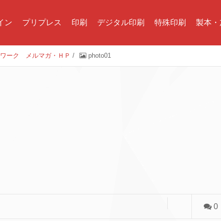
イン
プリプレス
印刷
デジタル印刷
特殊印刷
製本・
トワーク メルマガ・ＨＰ
/
photo01
0