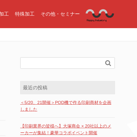
加工
特殊加工
その他・セミナー

最近の投稿
＜5/20、21開催＞POD機で作る印刷商材を企画
しました
【印刷業界の皆様へ】大塚商会 × 20社以上のメ
ーカーが集結！豪華コラボイベント開催