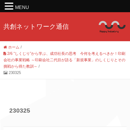
MENU
共創ネットワーク通信
ホーム
/
2/6 “しくじり”から学ぶ、成功社長の思考 今何を考えるべきか！印刷
会社の事業戦略 ～印刷会社二代目が語る「新規事業」のしくじりとその
挑戦から得た教訓～
/
230325
230325