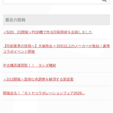
最近の投稿
＜5/20、21開催＞POD機で作る印刷商材を企画しました
【印刷業界の皆様へ】大塚商会 × 20社以上のメーカーが集結！豪華
コラボイベント開催
中古機高価買取！！ ヨシダ機材
＜2/13開催＞面倒な色調整を解消する新提案
開催迫る！『モトヤコラボレーションフェア2026』