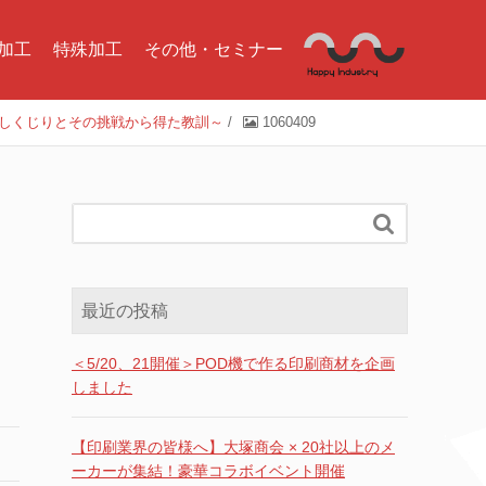
加工
特殊加工
その他・セミナー
のしくじりとその挑戦から得た教訓～
/
1060409

最近の投稿
＜5/20、21開催＞POD機で作る印刷商材を企画
しました
【印刷業界の皆様へ】大塚商会 × 20社以上のメ
ーカーが集結！豪華コラボイベント開催