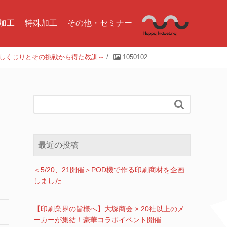
加工
特殊加工
その他・セミナー
のしくじりとその挑戦から得た教訓～
/
1050102

最近の投稿
＜5/20、21開催＞POD機で作る印刷商材を企画
しました
【印刷業界の皆様へ】大塚商会 × 20社以上のメ
ーカーが集結！豪華コラボイベント開催