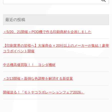
最近の投稿
＜5/20、21開催＞POD機で作る印刷商材を企画しました
【印刷業界の皆様へ】大塚商会 × 20社以上のメーカーが集結！豪華
コラボイベント開催
中古機高価買取！！ ヨシダ機材
＜2/13開催＞面倒な色調整を解消する新提案
開催迫る！『モトヤコラボレーションフェア2026』