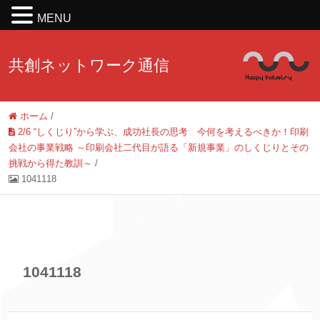
MENU
共創ネットワーク通信
ホーム
/
2/6 “しくじり”から学ぶ、成功社長の思考 今何を考えるべきか！印刷
会社の事業戦略 ～印刷会社二代目が語る「新規事業」のしくじりとその
挑戦から得た教訓～
/
1041118
1041118