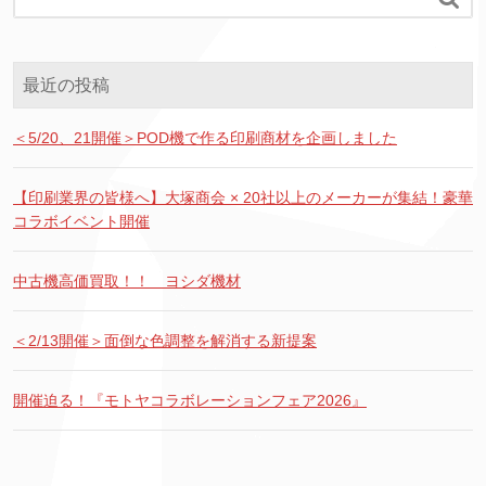
最近の投稿
＜5/20、21開催＞POD機で作る印刷商材を企画しました
【印刷業界の皆様へ】大塚商会 × 20社以上のメーカーが集結！豪華
コラボイベント開催
中古機高価買取！！ ヨシダ機材
＜2/13開催＞面倒な色調整を解消する新提案
開催迫る！『モトヤコラボレーションフェア2026』