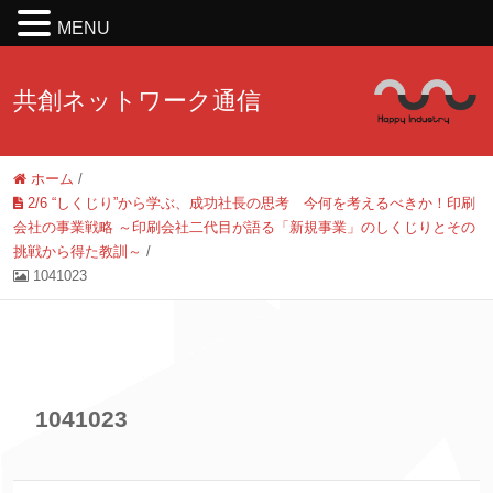
MENU
共創ネットワーク通信
ホーム
/
2/6 “しくじり”から学ぶ、成功社長の思考 今何を考えるべきか！印刷
会社の事業戦略 ～印刷会社二代目が語る「新規事業」のしくじりとその
挑戦から得た教訓～
/
1041023
1041023