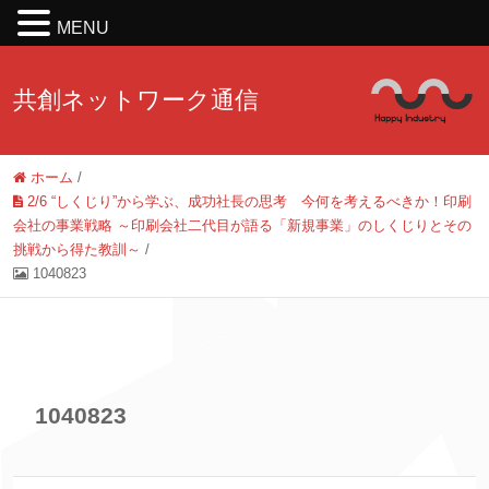
MENU
共創ネットワーク通信
ホーム
/
2/6 “しくじり”から学ぶ、成功社長の思考 今何を考えるべきか！印刷
会社の事業戦略 ～印刷会社二代目が語る「新規事業」のしくじりとその
挑戦から得た教訓～
/
1040823
1040823