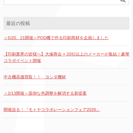
最近の投稿
＜5/20、21開催＞POD機で作る印刷商材を企画しました
【印刷業界の皆様へ】大塚商会 × 20社以上のメーカーが集結！豪華
コラボイベント開催
中古機高価買取！！ ヨシダ機材
＜2/13開催＞面倒な色調整を解消する新提案
開催迫る！『モトヤコラボレーションフェア2026』