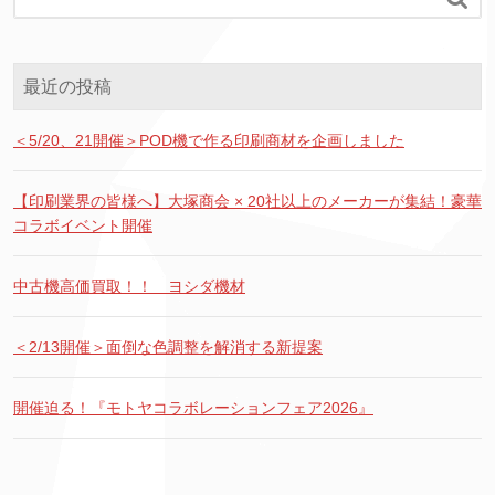
最近の投稿
＜5/20、21開催＞POD機で作る印刷商材を企画しました
【印刷業界の皆様へ】大塚商会 × 20社以上のメーカーが集結！豪華
コラボイベント開催
中古機高価買取！！ ヨシダ機材
＜2/13開催＞面倒な色調整を解消する新提案
開催迫る！『モトヤコラボレーションフェア2026』