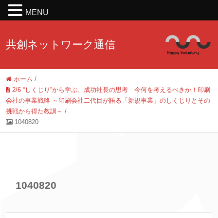
MENU
共創ネットワーク通信
ホーム
/
2/6 “しくじり”から学ぶ、成功社長の思考 今何を考えるべきか！印刷
会社の事業戦略 ～印刷会社二代目が語る「新規事業」のしくじりとその
挑戦から得た教訓～
/
1040820
1040820