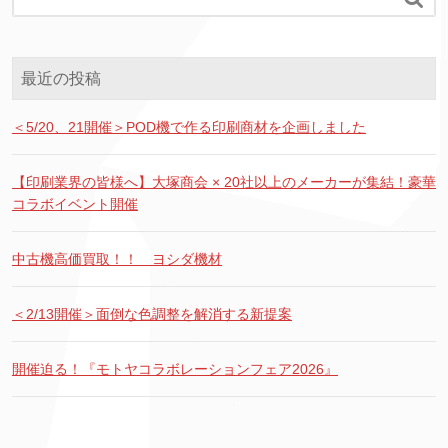
最近の投稿
＜5/20、21開催＞POD機で作る印刷商材を企画しました
【印刷業界の皆様へ】大塚商会 × 20社以上のメーカーが集結！豪華
コラボイベント開催
中古機高価買取！！ ヨシダ機材
＜2/13開催＞面倒な色調整を解消する新提案
開催迫る！『モトヤコラボレーションフェア2026』