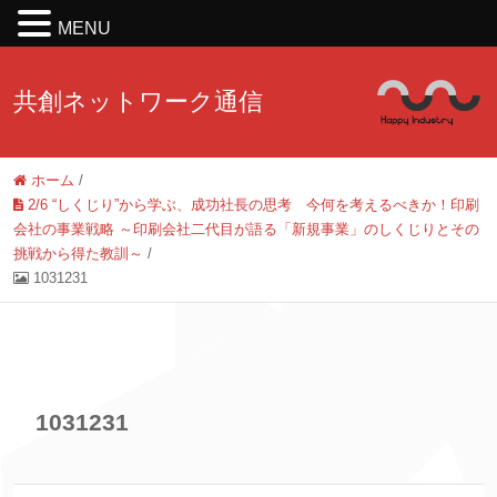
MENU
共創ネットワーク通信
ホーム
/
2/6 “しくじり”から学ぶ、成功社長の思考 今何を考えるべきか！印刷
会社の事業戦略 ～印刷会社二代目が語る「新規事業」のしくじりとその
挑戦から得た教訓～
/
1031231
1031231