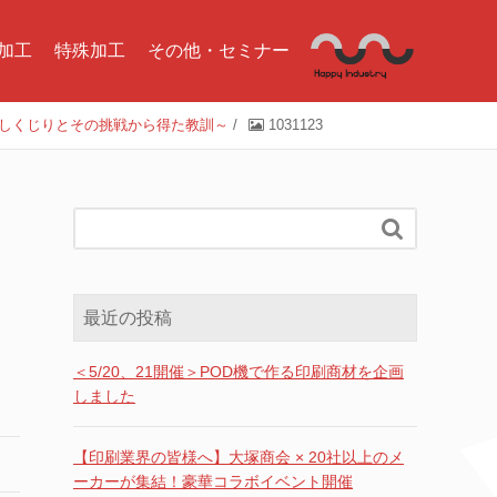
加工
特殊加工
その他・セミナー
のしくじりとその挑戦から得た教訓～
/
1031123

最近の投稿
＜5/20、21開催＞POD機で作る印刷商材を企画
しました
【印刷業界の皆様へ】大塚商会 × 20社以上のメ
ーカーが集結！豪華コラボイベント開催