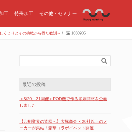
加工
特殊加工
その他・セミナー
のしくじりとその挑戦から得た教訓～
/
1030905

最近の投稿
＜5/20、21開催＞POD機で作る印刷商材を企画
しました
【印刷業界の皆様へ】大塚商会 × 20社以上のメ
ーカーが集結！豪華コラボイベント開催