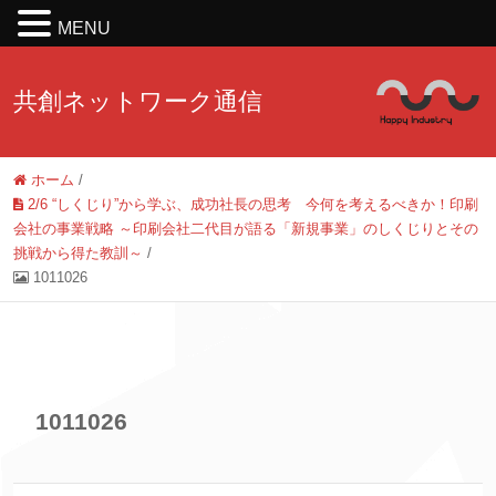
MENU
共創ネットワーク通信
ホーム
/
2/6 “しくじり”から学ぶ、成功社長の思考 今何を考えるべきか！印刷
会社の事業戦略 ～印刷会社二代目が語る「新規事業」のしくじりとその
挑戦から得た教訓～
/
1011026
1011026