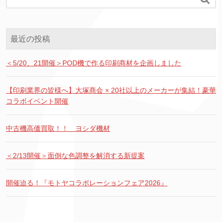
最近の投稿
＜5/20、21開催＞POD機で作る印刷商材を企画しました
【印刷業界の皆様へ】大塚商会 × 20社以上のメーカーが集結！豪華
コラボイベント開催
中古機高価買取！！ ヨシダ機材
＜2/13開催＞面倒な色調整を解消する新提案
開催迫る！『モトヤコラボレーションフェア2026』