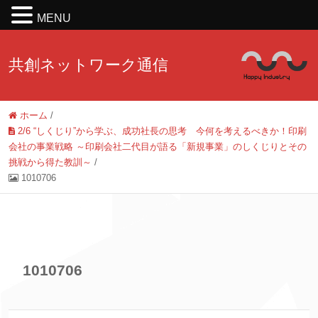
MENU
共創ネットワーク通信
ホーム
/
2/6 “しくじり”から学ぶ、成功社長の思考 今何を考えるべきか！印刷
会社の事業戦略 ～印刷会社二代目が語る「新規事業」のしくじりとその
挑戦から得た教訓～
/
1010706
1010706