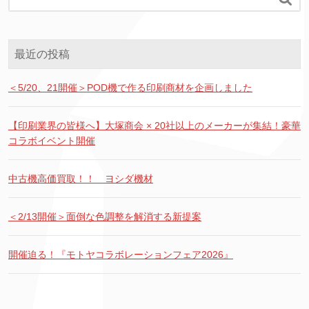
最近の投稿
＜5/20、21開催＞POD機で作る印刷商材を企画しました
【印刷業界の皆様へ】大塚商会 × 20社以上のメーカーが集結！豪華
コラボイベント開催
中古機高価買取！！ ヨシダ機材
＜2/13開催＞面倒な色調整を解消する新提案
開催迫る！『モトヤコラボレーションフェア2026』