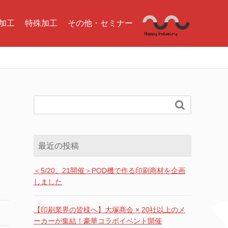
加工
特殊加工
その他・セミナー

最近の投稿
＜5/20、21開催＞POD機で作る印刷商材を企画
しました
【印刷業界の皆様へ】大塚商会 × 20社以上のメ
ーカーが集結！豪華コラボイベント開催