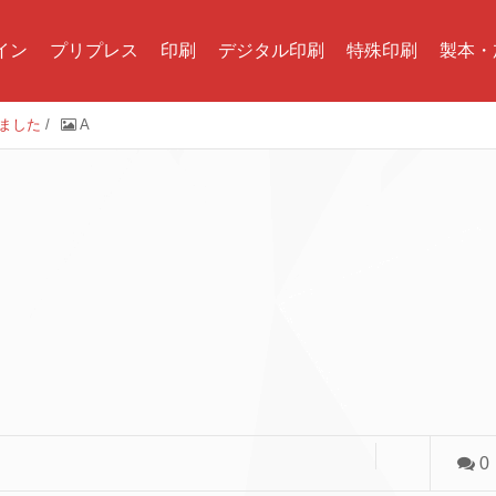
イン
プリプレス
印刷
デジタル印刷
特殊印刷
製本・
しました
/
A
0